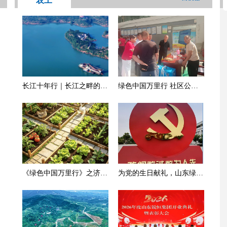
农工
长江十年行｜长江之畔的绿
绿色中国万里行 社区公益
色回响——重庆涪陵睦和村
在行动
的十年答卷
《绿色中国万里行》之济南
为党的生日献礼，山东绿色
行
农业科技为热土新疆生态发
展助力添彩