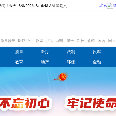
8/8/2026, 3:16:50 AM 星期六
访问！今天
质量监督
医疗卫生
反腐
法制
城建
量子
科技
食药
国内
国际
质量
医疗
法制
反腐
质量
医疗
法制
反腐
教育
地产
环保
金融
教育
地产
环保
金融