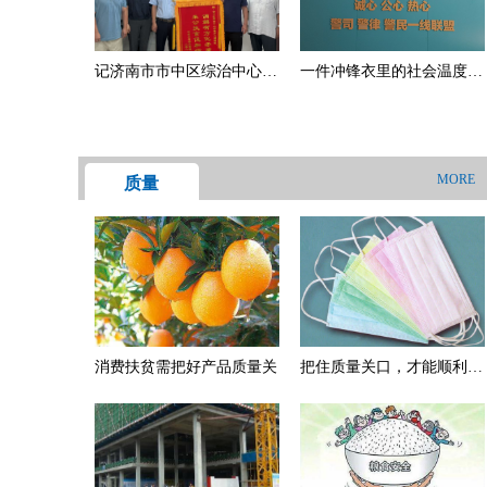
房钱“都是借的”
记济南市市中区综治中心赤
一件冲锋衣里的社会温度：
霞丹心调解团的暖心故事
小纠纷折射大担当
——调解暖人心，化解老兵
物业纠纷
MORE
质量
消费扶贫需把好产品质量关
把住质量关口，才能顺利出
口