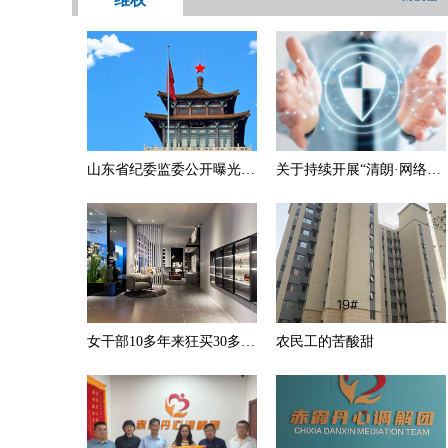
山东省纪委监委公开曝光5
关于持续开展“清朗·网络暴
起违反中央八项规定精神典
力专项治理行动”的公告
型问题
（第154期）
女干部10多年来狂买30多处
农民工的苦酸甜
房产，遍布海南、浙江、四
川等地！被留置时仍实控20
多处房产，面对纪委她称买