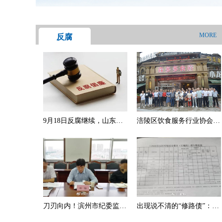
MORE
反腐
9月18日反腐继续，山东一
涪陵区饮食服务行业协会举
药学主任主动投案，医疗反
办财税法商风险防范讲座
腐风暴不停歇
刀刃向内！滨州市纪委监委
出现说不清的“修路债”：镇
一监察组副组长被开除党
上说已全部到位，村民说还