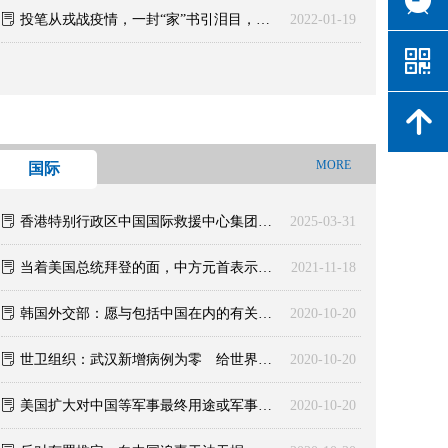
ꂓ
投笔从戎战疫情，一封“家”书引泪目，河南安阳教师群体组织队伍支援疫情防控
2022-01-19
낃
녕
MORE
国际
ꂓ
香港特别行政区中国国际救援中心集团有限公司山东应急救援总队
2025-03-31
ꂓ
当着美国总统拜登的面，中方元首表示：台若突破红线，将采取断然措施
2021-11-18
ꂓ
韩国外交部：愿与包括中国在内的有关国家加强战疫合作
2020-10-20
ꂓ
世卫组织：武汉新增病例为零 给世界带来希望
2020-10-20
ꂓ
美国扩大对中国等军事最终用途或军事最终用户的出口审核
2020-10-20