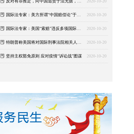
ꂓ
反对有罪推定，向中国追责于法无据，于理不通
2020-10-20
ꂓ
国际法专家：美方所谓“中国赔偿论”于理不通、于法无据
2020-10-20
ꂓ
国际法专家：美国“索赔”违反多项国际法基本原则
2020-10-20
ꂓ
特朗普称美国将对国际刑事法院相关人员实施制裁
2020-10-20
ꂓ
坚持主权豁免原则 应对疫情“诉讼战”图谋
2020-10-20