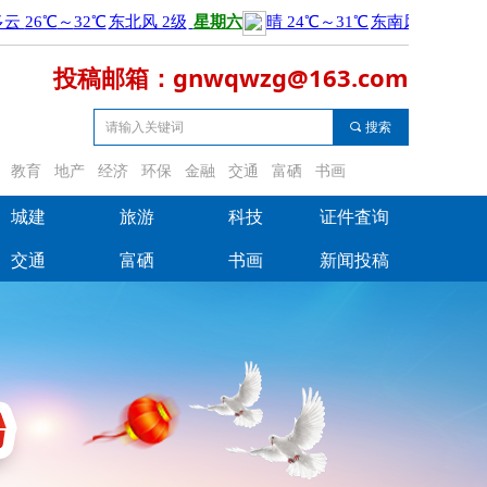
投稿邮箱：gnwqwzg@163.com
끠
搜索
教育
地产
经济
环保
金融
交通
富硒
书画
城建
旅游
科技
证件査询
城建
旅游
科技
证件査询
交通
富硒
书画
新闻投稿
交通
富硒
书画
新闻投稿