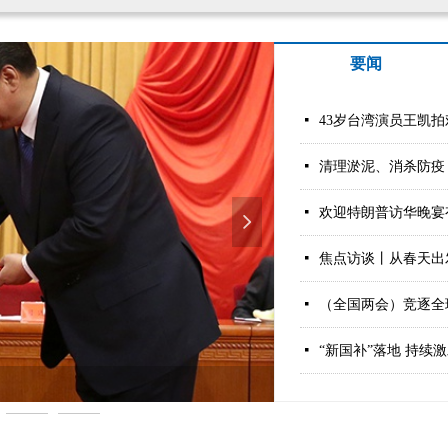
要闻
넷
넷
清理淤泥、消杀防疫
넷
넲
넷
焦点访谈丨从春天出
넷
（全国两会）竞逐全
넷
“新国补”落地 持续
决不会允许任何人任何势力