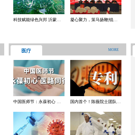
科技赋能绿色兴邦 沂蒙老
凝心聚力，策马扬鞭|锐恒
区山旺农场
集团2026年度开业典礼暨表
彰大会
MORE
医疗
中国医师节：永葆初心 医
国内首个！陈薇院士团队新
路同行
冠疫苗获得专利