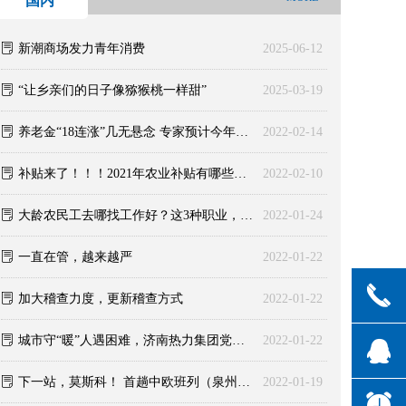
国内
ꂓ
新潮商场发力青年消费
2025-06-12
ꂓ
“让乡亲们的日子像猕猴桃一样甜”
2025-03-19
ꂓ
养老金“18连涨”几无悬念 专家预计今年涨幅约为3%
2022-02-14
ꂓ
补贴来了！！！2021年农业补贴有哪些？力度可观！
2022-02-10
ꂓ
大龄农民工去哪找工作好？这3种职业，可确保收入
2022-01-24
ꂓ
一直在管，越来越严
2022-01-22
끅
ꂓ
加大稽查力度，更新稽查方式
2022-01-22
ꂓ
城市守“暖”人遇困难，济南热力集团党委冬日慰问暖人心
2022-01-22
뀩
ꂓ
下一站，莫斯科！ 首趟中欧班列（泉州—莫斯科）发车啦
2022-01-19
뀥