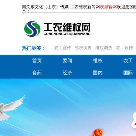
闯关东文化（山东）传媒-工农维权新闻网
权威官网
欢迎您的
是：
热门标签：
农工宣传
维权调查
维权调查
农工宣传
首页
要闻
维权
农工
首页
要闻
维权
农工
食药
经济
国内
国际
食药
经济
国内
国际