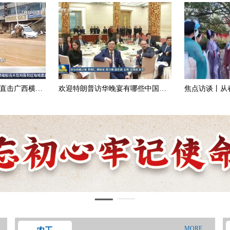
 直击广西横州
欢迎特朗普访华晚宴有哪些中国企
焦点访谈丨从
业家出席？这些山东企业家在座
需两旺活力足
MORE