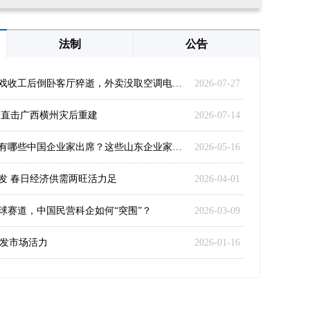
法制
公告
43岁台湾演员王凯拍戏收工后倒卧客厅猝逝，外卖没取空调电视开着
2026-07-27
 直击广西横州灾后重建
2026-07-14
欢迎特朗普访华晚宴有哪些中国企业家出席？这些山东企业家在座
2026-05-16
发 春日经济供需两旺活力足
2026-04-01
球赛道，中国民营科企如何“突围”？
2026-03-09
激发市场活力
2026-01-16
侵犯和分裂祖国的神圣领土!这就是中国态度!