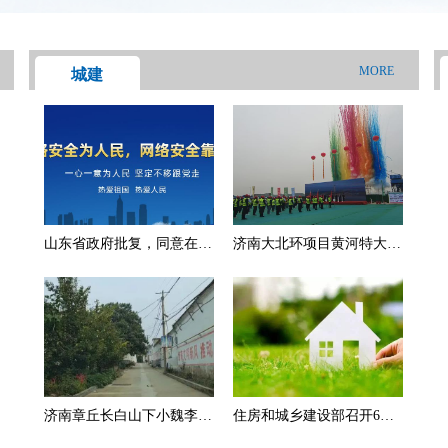
MORE
城建
山东省政府批复，同意在济
济南大北环项目黄河特大桥
南市历下区设立省级经济开
主桥顺利合龙
发区，具体范围公布
济南章丘长白山下小魏李
住房和城乡建设部召开6个
村，街道干净整洁风景美，
城市座谈会 要求大力发展