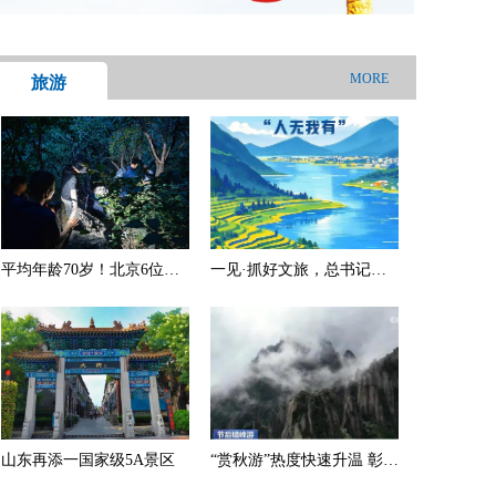
MORE
旅游
平均年龄70岁！北京6位老
一见·抓好文旅，总书记为
人爬野山走散，多人被困，
何强调“人无我有”
消防深夜冒雨救援
山东再添一国家级5A景区
“赏秋游”热度快速升温 彰显
中国旅游经济强劲内生动力