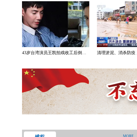
43岁台湾演员王凯拍戏收工后倒卧
清理淤泥、消杀防疫
客厅猝逝，外卖没取空调电视开着
灾后重建
MORE
维权