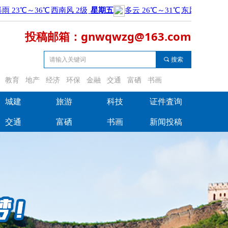
投稿邮箱：gnwqwzg@163.com
끠
搜索
教育
地产
经济
环保
金融
交通
富硒
书画
城建
旅游
科技
证件査询
城建
旅游
科技
证件査询
交通
富硒
书画
新闻投稿
交通
富硒
书画
新闻投稿