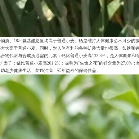
物质、18种氨基酸总量均高于普通小麦。硒是维持人体健康必不可少的
大高于普通小麦。同时，对人体有利的各种矿质含量也很高，如铁和钾比普通
合物代谢与合成所必需的元素；钙比普通小麦高132.3%，是人体血浆
因子；锰比普通小麦高201.2%；被称为“生命之花”的锌含量为27.6%
妇幼老少健康生活、防癌治病、延年益寿的保健佳品。