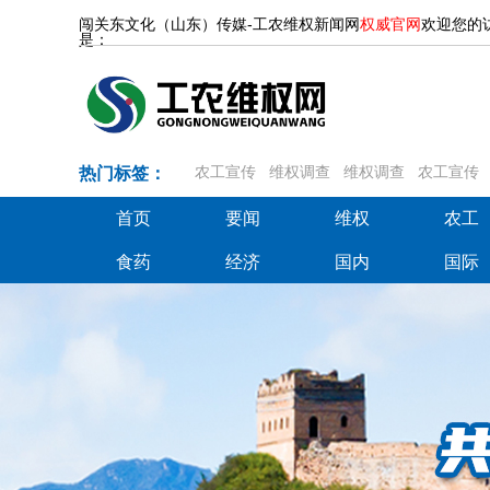
闯关东文化（山东）传媒-工农维权新闻网
权威官网
欢迎您的
是：
热门标签：
农工宣传
维权调查
维权调查
农工宣传
首页
要闻
维权
农工
首页
要闻
维权
农工
食药
经济
国内
国际
食药
经济
国内
国际