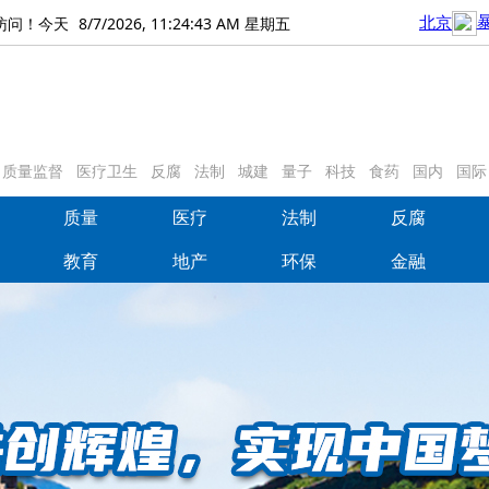
8/7/2026, 11:24:46 AM 星期五
访问！今天
质量监督
医疗卫生
反腐
法制
城建
量子
科技
食药
国内
国际
质量
医疗
法制
反腐
质量
医疗
法制
反腐
教育
地产
环保
金融
教育
地产
环保
金融