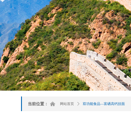
낀
当前位置：
网站首页
ꄲ
双功能食品—富硒高钙挂面