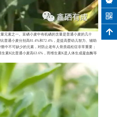
낃
녕
微量元素之一。富硒小麦中有机硒的含量是普通小麦的几十
小麦分别高81.4%和72.4%，是提高婴幼儿智力、辅助
和骨骼中不可缺少的元素，对防止老年人骨质疏松症非常重要；
；维生素K比普通小麦高63.6%，而维生素K是人体生成凝血酶等