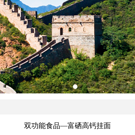
双功能食品—富硒高钙挂面