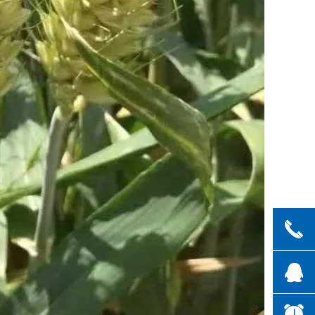
끅
뀩
뀥