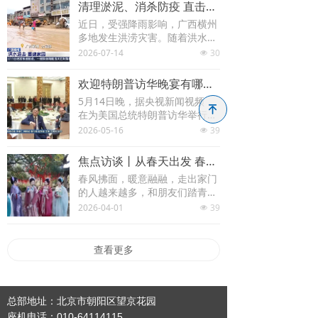
息一出，令不少网友感到震惊。
清理淤泥、消杀防疫 直击广西横州灾后重建
据了解，王凯入行多年，演艺事
科技
近日，受强降雨影响，广西横州
业没能大红大紫，近年投入到台
多地发生洪涝灾害。随着洪水逐
湾省本土剧的拍摄当中，正在拍
食药
步退去，一场重建家园的行动正
2026-07-14
30
摄的作品是《百味人生》。
넶
在当地迅速展开。抢修道路、恢
复供电，全域开展防疫消杀，抓
经济
欢迎特朗普访华晚宴有哪些中国企业家出席？这些山东企业家在座
紧农田自救，受灾群众凭着坚韧
5月14日晚，据央视新闻视频，
与干劲，正奋力重启生活。
녠
国内
在为美国总统特朗普访华举行的
欢迎宴会上，有多名中国企业家
2026-05-16
39
넶
亮相。经媒体记者辨认，其中包
国际
括：海尔集团董事局主席、首席
焦点访谈丨从春天出发 春日经济供需两旺活力足
执行官周云杰；海信集团董事长
教育
春风拂面，暖意融融，走出家门
贾少谦；蓝思科技董事长周群
的人越来越多，和朋友们踏青出
飞；小米集团创始人、董事长兼
行共赴“花”海，尽享惬意时光。
地产
2026-04-01
39
CEO雷军；字节跳动CEO梁汝
넶
时令春菜抢“鲜”上市，大家一起
波；
品尝春天的味道等等。一幅欣欣
环保
向荣的春日消费图景正在铺展开
查看更多
来。从文旅体验到乡村休闲，从
金融
品质生活到绿色消费，多元业态
蓬勃生长，烟火气与新鲜感交
织，春日经济供需两旺、活力十
总部地址：北京市朝阳区望京花园
交通
足。
座机电话：010-64114115