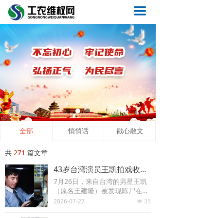
首页
끀
要闻
维权
农工
质量
医疗
全部
悄悄话
戳心散文
法制
共
271
篇文章
反腐
43岁台湾演员王凯拍戏收工后倒卧客厅猝逝，外卖没取空调电视开着
7月26日，来自台湾的男星王凯
城建
（原名王建隆）被发现陈尸在台
北市大安区租屋处，年仅43岁。
2026-07-27
35
넶
旅游
他与内娱著名演员王凯同名，消